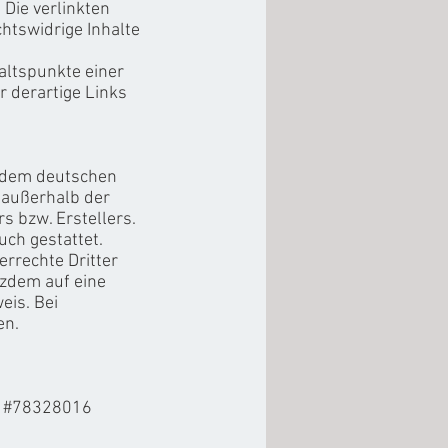
 Die verlinkten
htswidrige Inhalte
altspunkte einer
 derartige Links
n dem deutschen
g außerhalb der
s bzw. Erstellers.
uch gestattet.
errechte Dritter
tzdem auf eine
eis. Bei
en.
ia #78328016