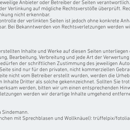
 jeweilige Anbieter oder Betreiber der Seiten verantwortlich.
er Verlinkung auf mögliche Rechtsverstöße überprüft. Rec
nkung nicht erkennbar.
ntrolle der verlinkten Seiten ist jedoch ohne konkrete Anh
bar. Bei Bekanntwerden von Rechtsverletzungen werden wir
 erstellten Inhalte und Werke auf diesen Seiten unterliege
gung, Bearbeitung, Verbreitung und jede Art der Verwertun
dürfen der schriftlichen Zustimmung des jeweiligen Autor
eite sind nur für den privaten, nicht kommerziellen Gebra
Seite nicht vom Betreiber erstellt wurden, werden die Urheb
Inhalte Dritter als solche gekennzeichnet. Sollten Sie tro
erksam werden, bitten wir um einen entsprechenden Hinw
etzungen werden wir derartige Inhalte umgehend entfern
la Sindemann.
chen mit Sprechblasen und Wollknäuel): trüffelpix/fotol