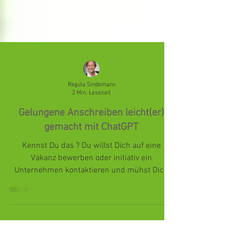
Regula Sindemann
2 Min. Lesezeit
Gelungene Anschreiben leicht(er)
gemacht mit ChatGPT
Kennst Du das ? Du willst Dich auf eine
Vakanz bewerben oder initiativ ein
Unternehmen kontaktieren und mühst Dich
mit einem gelungenen...