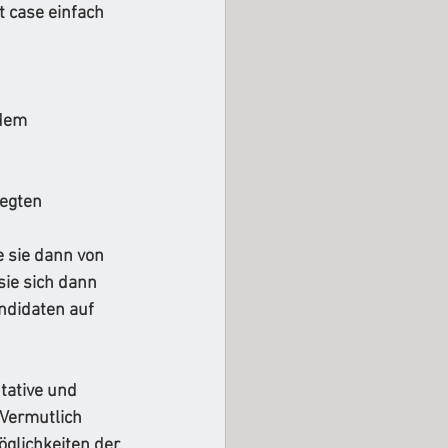
 case einfach 
 dem 
egten 
e sie dann von 
ie sich dann 
ndidaten auf 
tative und 
Vermutlich 
glichkeiten der 