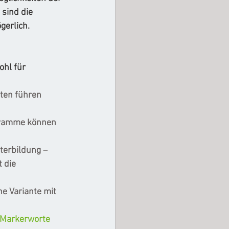
 sind die 
erlich. 
hl für 
lten führen 
gramme können 
terbildung – 
 die 
e Variante mit 
Markerworte