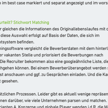
 im best case markiert und separat angezeigt und im worst
rteilt? Stichwort Matching
er gleichen die Informationen des Originallebenslaufes mit
 diese Auswahl erfolgt auf Basis der Daten, die sich im 
system befinden.
hingsoftware vergleicht die Bewerberdaten mit dem hinterl
r vakanten Stelle und priorisiert die Bewerbungen nach 
 Die Recruiter bekommen also eine googleähnliche Liste, di
chgehen können. Bei einem Bewerberüberangebot werden s
rst anschauen und ggf. zu Gesprächen einladen. Und die Ka
t gesehen. 
tzlichen Prozessen. Leider gibt es aktuell wenige repräsen
onen darüber, wie viele Unternehmen parsen und matchen. 
anten A. Konzerne und globale Player wenden i.d.R. die Mö