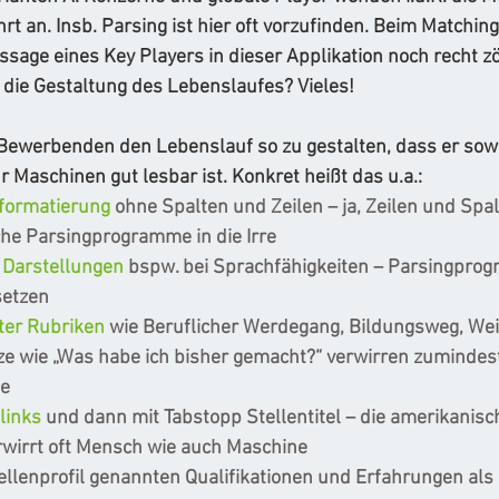
rt an. Insb. Parsing ist hier oft vorzufinden. Beim Matching
age eines Key Players in dieser Applikation noch recht zög
 die Gestaltung des Lebenslaufes? Vieles!
 Bewerbenden den Lebenslauf so zu gestalten, dass er sowo
 Maschinen gut lesbar ist. Konkret heißt das u.a.: 
formatierung
 ohne Spalten und Zeilen – ja, Zeilen und Spa
he Parsingprogramme in die Irre
 Darstellungen
 bspw. bei Sprachfähigkeiten – Parsingpro
setzen
ter Rubriken
 wie Beruflicher Werdegang, Bildungsweg, Wei
ze wie „Was habe ich bisher gemacht?“ verwirren zumindest
e
links
 und dann mit Tabstopp Stellentitel – die amerikanisch
wirrt oft Mensch wie auch Maschine 
ellenprofil genannten Qualifikationen und Erfahrungen als 