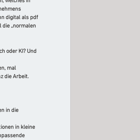
 welches in 
rnehmens 
n digital als pdf 
ll die „normalen 
ch oder KI? Und 
en, mal 
 die Arbeit. 
n in die 
ionen in kleine 
Unpassende 