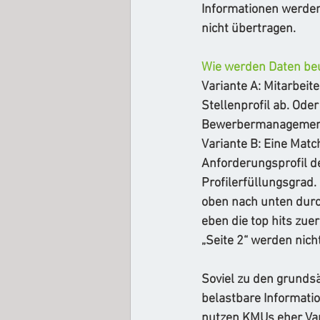
Informationen werden
nicht übertragen. 
Wie werden Daten beu
Variante A: Mitarbeit
Stellenprofil ab. Oder
Bewerbermanagement
Variante B: Eine Matc
Anforderungsprofil de
Profilerfüllungsgrad.
oben nach unten dur
eben die top hits zue
„Seite 2“ werden nich
Soviel zu den grundsä
belastbare Informati
nutzen KMUs eher Vari