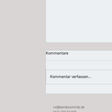
Kommentare
Kommentar verfassen...
Gelungene Anschreiben
leicht(er) gemacht mit ChatGPT
rs@bamboominds.de