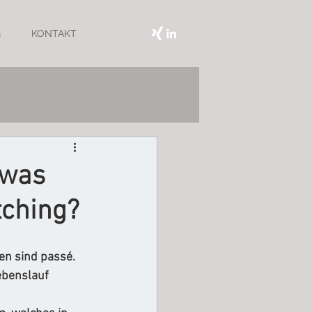
G
KONTAKT
 was
tching?
 sind passé. 
benslauf 