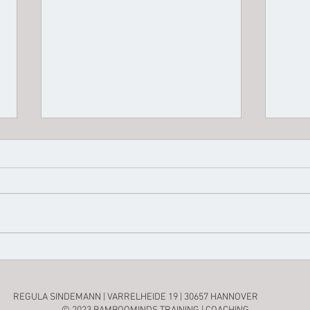
Erfolg darf auch leicht sein!
The G
des 
und E
REGULA SINDEMANN | VARRELHEIDE 19 | 30657 HANNOVER